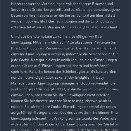
Hierdurch werden Verbindungen zwischen Ihrem Browser und
Servern von Dritten hergestellt und es können personenbezogene
Daten von Ihrem Browser an die Server von Dritten übermittelt
werden. Cookies, ähnliche Technologien und die Einbindung von
externen Inhalten werden nachfolgend als „Dienste“ bezeichnet.
Um diese Dienste nutzen zu können, benötigen wir Ihre
Hagenower Chaussee 1b
Einwilligung. Mit einem Klick auf "Alle akzeptieren" erteilen Sie
19061 Schwerin
Ihre Einwilligung zur Verwendung aller Dienste. Sie können auch
einzelne Einwilligungen erteilen, indem Sie die Schieberegler für
jede Cookie-Kategorie einzeln anklicken und diese Einstellungen
0385 6460064
durch Klicken auf "Einstellungen speichern und fortfahren"
speichern. Falls Sie keinen der Schieberegler anklicken, werden
info@audizentrum-schwerin.de
nur die notwendigen Cookies (z. B. der Ensighten Privacy
Manager, unser Einwilligungsmanagementtool) verwendet. Sie
sind nicht gesetzlich verpflichtet, in die Verwendung von Cookies
Kontaktdaten herunterladen
einzuwilligen, aber wenn Sie Ihre Einwilligung nicht erteilen,
können Sie bestimmte unserer Dienste möglicherweise nicht
nutzen. Sie können Ihre Cookie-Einstellungen anhand der unten
aufgeführten Kategorien von Cookies verwalten. Sie können Ihre
Öffnungszeiten
Einwilligung jederzeit mit Wirkung zum Zeitpunkt des Widerrufs
widerrufen. Für den Widerruf der Einwilligung beachten Sie bitte
die "Cookie-Einstellungen" in der Fußzeile der Webseite. Weitere