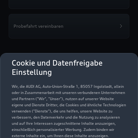
Probefahrt vereinbaren
Audi Zentrum Schwerin
Cookie und Datenfreigabe
Einstellung
Autoverkauf
Servicepartner
Audi Gebrauchtwagen :plus
e-tron
Service R8
Wir, die AUDI AG, Auto-Union-Straße 1, 85057 Ingolstadt, allein
oder in Zusammenarbeit mit unseren verbundenen Unternehmen
und Partnern ("Wir", "Unser"), nutzen auf unserer Website
eigene und Dienste Dritter, die Cookies und ähnliche Technologien
verwenden ("Dienste"), die uns helfen, unsere Website zu
verbessern, den Datenverkehr und die Nutzung zu analysieren
und auf Ihre Interessen zugeschnittene Inhalte anzuzeigen,
einschließlich personalisierter Werbung. Zudem binden wir
externe Inhalte ein, um Ihnen diese Inhalte anzuzeigen.