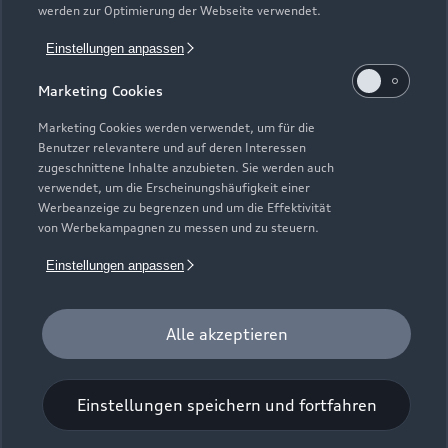
Support
werden zur Optimierung der Webseite verwendet.
Saisonale Angebote
Plug-in-Hybride
Gebrauchtwagen
Einstellungen anpassen
Audi Services
Über Audi
Kundenservice
Finanzierung
Marketing Cookies
Garantie
Händlersuche
Aktionen & Angebote
Unternehmen
Marketing Cookies werden verwendet, um für die
Audi digital services
Benutzer relevantere und auf deren Interessen
Audi Code
Geschäftskunden
Karriere
zugeschnittene Inhalte anzubieten. Sie werden auch
myAudi
verwendet, um die Erscheinungshäufigkeit einer
Häufige Fragen (FAQ)
Investor Relations
Werbeanzeige zu begrenzen und um die Effektivität
© 2026 AUDI AG. Alle Rechte vorbehalten
von Werbekampagnen zu messen und zu steuern.
Audi Online Beratung
Presse & Media Center
Impressum
Rechtliches
Hinweisgebersystem
Einstellungen anpassen
Online-Terminvereinbarung
Datenschutz
Datenschutzinformation
Cookie-Einstellungen
Servicekontakt
Cookie-Richtlinie
Barrierefreiheit
Audi erleben
Alle akzeptieren
Digital Services Act
EU Data Act
Bordbuch & Bedienungsanleitungen
Newsletter
Verträge kündigen
Einstellungen speichern und fortfahren