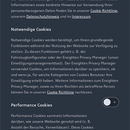
Informationen sowie konkrete Hinweise zur Verwendung Ihrer
Verkauf
personenbezogenen Daten finden Sie in unserer
Cookie Richtlinie
,
Geschlossen
,
öffnet am
Samstag 09:00
unserem
Datenschutzhinweis
und im
Impressum
.
Notwendige Cookies
Service
Geschlossen
,
öffnet am
Montag 07:00
Notwendige Cookies werden benötigt, um Ihnen grundlegende
Funktionen während der Nutzung der Webseite zur Verfügung zu
stellen. Zu diesen Funktionen gehört z. B. der
Fahrzeugkonfigurator oder der Ensighten Privacy Manager (unser
Einwilligungsmanagementtool). Der Ensighten Privacy Manager
Zurück nach oben
verwendet Cookies, um Informationen darüber zu speichern, ob
und wenn ja, für welche Kategorien von Cookies Benutzer ihre
Einwilligung erteilt haben. Weitere Informationen zum Ensighten
Modelle
Privacy Manager, sowie zu Ihren Rechten als betroffene Person
können Sie in unserer
Cookie Richtlinie
nachlesen.
Kaufen & leasen
Alle Modelle
Performance Cookies
Modelle vergleichen
Service & Zubehör
Performance Cookies sammeln Informationen
Neuwagensuche
darüber, wie unsere Webseite genutzt wird (z. B.
Elektromodelle
Anzahl der Besuche, Verweildauer). Diese Cookies
Gebrauchtwagensuche